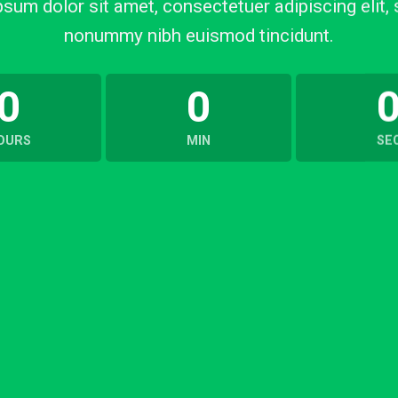
sum dolor sit amet, consectetuer adipiscing elit,
nonummy nibh euismod tincidunt.
0
0
OURS
MIN
SE