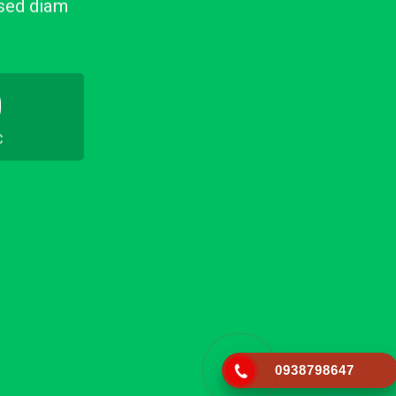
 sed diam
0
C
0938798647