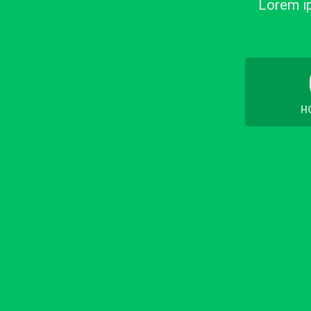
Lorem ip
H