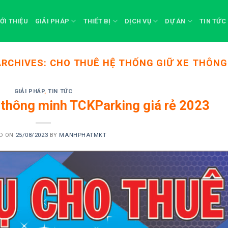
IỚI THIỆU
GIẢI PHÁP
THIẾT BỊ
DỊCH VỤ
DỰ ÁN
TIN TỨC
ARCHIVES:
CHO THUÊ HỆ THỐNG GIỮ XE THÔNG
GIẢI PHÁP
,
TIN TỨC
 thông minh TCKParking giá rẻ 2023
D ON
25/08/2023
BY
MANHPHATMKT