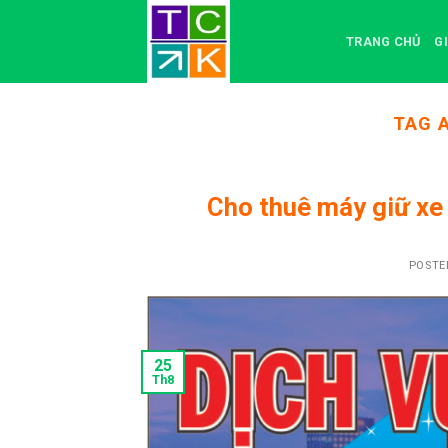
Skip
to
TRANG CHỦ
G
content
TAG 
Cho thuê máy giữ xe
POSTE
25
Th8