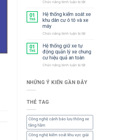
ở
Chức năng bình luận bị tắt
Xe
xe
Hệ
Thu
gắn
Thống
Hệ thống kiểm soát xe
Phí
01
máy
Kiểm
Th5
khu dân cư ô tô và xe
Soát
máy
Xe
ở
Chức năng bình luận bị tắt
Khu
Hệ
Chung
thống
Cư
Hệ thống giữ xe tự
01
kiểm
Th5
động quản lý xe chung
soát
cư hiệu quả an toàn
xe
ở
Chức năng bình luận bị tắt
khu
Hệ
dân
thống
cư
giữ
ô
NHỮNG Ý KIẾN ​​GẦN ĐÂY
xe
tô
tự
và
động
xe
THẺ TAG
quản
máy
lý
xe
chung
Công nghệ cảnh báo lưu thông xe
cư
tầng hầm
hiệu
quả
Công nghệ kiểm soát khu vực giải
an