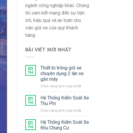
ngành công nghiệp khác. Chúng
tôi cam kết mang đến sự tiện
ích, hiệu quả và an toàn cho
việc giữ xe của quý khách
hàng.
BÀI VIẾT MỚI NHẤT
Thiết bị trông giữ xe
01
Th5
chuyên dụng 2 làn xe
gắn máy
ở
Chức năng bình luận bị tắt
Thiết
bị
Hệ Thống Kiểm Soát Xe
01
trông
Th5
Thu Phí
giữ
ở
Chức năng bình luận bị tắt
xe
Hệ
chuyên
Thống
Hệ Thống Kiểm Soát Xe
dụng
01
Kiểm
2
Th5
Khu Chung Cư
Soát
làn