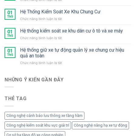
giữ
Hệ
xe
Thống
Hệ Thống Kiểm Soát Xe Khu Chung Cư
chuyên
01
Kiểm
Th5
dụng
ở
Chức năng bình luận bị tắt
Soát
2
Hệ
Xe
làn
Thống
Hệ thống kiểm soát xe khu dân cư ô tô và xe máy
Thu
01
xe
Kiểm
Th5
Phí
gắn
ở
Chức năng bình luận bị tắt
Soát
máy
Hệ
Xe
thống
Hệ thống giữ xe tự động quản lý xe chung cư hiệu
Khu
01
kiểm
Th5
quả an toàn
Chung
soát
Cư
ở
Chức năng bình luận bị tắt
xe
Hệ
khu
thống
dân
giữ
NHỮNG Ý KIẾN ​​GẦN ĐÂY
cư
xe
ô
tự
tô
động
và
THẺ TAG
quản
xe
lý
máy
xe
chung
Công nghệ cảnh báo lưu thông xe tầng hầm
cư
hiệu
Công nghệ kiểm soát khu vực giải trí
Công nghệ nâng hạ xe tự động
quả
Cơ sở hạ tầng đỗ xe công nghiệp
an