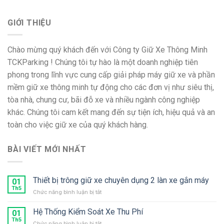
GIỚI THIỆU
Chào mừng quý khách đến với Công ty Giữ Xe Thông Minh
TCKParking ! Chúng tôi tự hào là một doanh nghiệp tiên
phong trong lĩnh vực cung cấp giải pháp máy giữ xe và phần
mềm giữ xe thông minh tự động cho các đơn vị như siêu thị,
tòa nhà, chung cư, bãi đỗ xe và nhiều ngành công nghiệp
khác. Chúng tôi cam kết mang đến sự tiện ích, hiệu quả và an
toàn cho việc giữ xe của quý khách hàng.
BÀI VIẾT MỚI NHẤT
Thiết bị trông giữ xe chuyên dụng 2 làn xe gắn máy
01
Th5
ở
Chức năng bình luận bị tắt
Thiết
bị
Hệ Thống Kiểm Soát Xe Thu Phí
01
trông
Th5
ở
Chức năng bình luận bị tắt