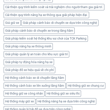
toàn
Cải thiện quy trình kiểm soát và trải nghiệm cho người tham gia giải trí.
Cải thiện quy trình nâng hạ xe thông qua giải pháp hiện đại.
Giá giữ xe
Giải pháp cảnh báo di chuyển xe dựa trên công nghệ
Giải pháp cảnh báo di chuyển xe trong tầng hầm
Giải pháp kiểm soát hệ thống khu vui chơi của TCK Parking
Giải pháp nâng hạ xe thông minh
Giải pháp quản lý an toàn cho khu vực giải trí
Giải pháp tự động hóa nâng hạ xe
Giải pháp đỗ xe hiệu quả về chi phí
Hệ thống cảnh báo xe di chuyển tầng hầm
Hệ thống cảnh báo xe lên xuống tầng hầm
Hệ thống giữ xe chung cư
Hệ thống giữ xe công nhân
Hệ thống giữ xe siêu thị
Hệ thống máy giữ xe
Hệ thống nâng hạ xe dựa trên công nghệ
Hệ thống quản lý bãi đỗ xe dựa trên công nghệ