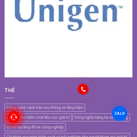
THẺ
Công nghệ cảnh báo lưu thông xe tầng hầm
ZALO
Công nghệ kiểm soát khu vực giải trí
Công nghệ nâng hạ xe tự động
Cơ sở hạ tầng đỗ xe công nghiệp
Cải thiện quy trình kiểm soát và trải nghiệm cho người tham gia giải trí.