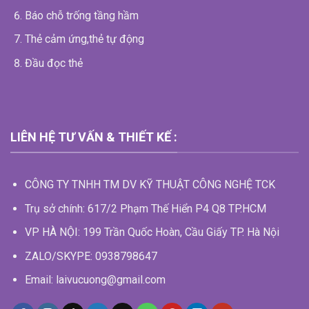
Báo chỗ trống tầng hầm
Thẻ cảm ứng,thẻ tự động
Đầu đọc thẻ
LIÊN HỆ TƯ VẤN & THIẾT KẾ :
CÔNG TY TNHH TM DV KỸ THUẬT CÔNG NGHỆ TCK
Trụ sở chính: 617/2 Phạm Thế Hiển P4 Q8 TP.HCM
VP HÀ NỘI: 199 Trần Quốc Hoàn, Cầu Giấy TP. Hà Nội
ZALO/SKYPE: 0938798647
Email: laivucuong@gmail.com