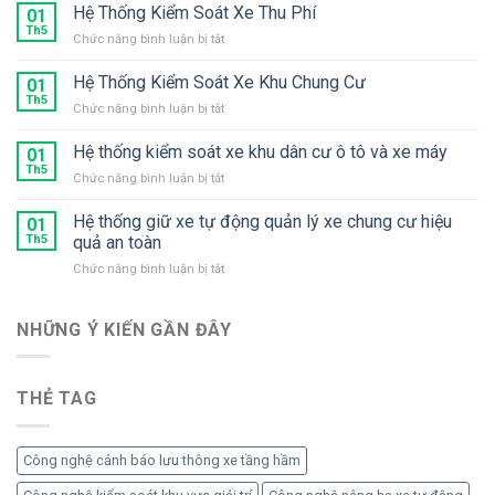
bị
Hệ Thống Kiểm Soát Xe Thu Phí
01
trông
Th5
ở
Chức năng bình luận bị tắt
giữ
Hệ
xe
Thống
Hệ Thống Kiểm Soát Xe Khu Chung Cư
chuyên
01
Kiểm
Th5
dụng
ở
Chức năng bình luận bị tắt
Soát
2
Hệ
Xe
làn
Thống
Hệ thống kiểm soát xe khu dân cư ô tô và xe máy
Thu
01
xe
Kiểm
Th5
Phí
gắn
ở
Chức năng bình luận bị tắt
Soát
máy
Hệ
Xe
thống
Hệ thống giữ xe tự động quản lý xe chung cư hiệu
Khu
01
kiểm
Th5
quả an toàn
Chung
soát
Cư
ở
Chức năng bình luận bị tắt
xe
Hệ
khu
thống
dân
giữ
NHỮNG Ý KIẾN ​​GẦN ĐÂY
cư
xe
ô
tự
tô
động
và
THẺ TAG
quản
xe
lý
máy
xe
chung
Công nghệ cảnh báo lưu thông xe tầng hầm
cư
hiệu