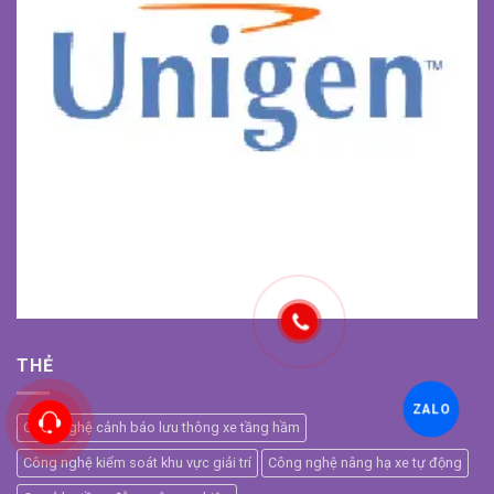
THẺ
ZALO
Công nghệ cảnh báo lưu thông xe tầng hầm
Công nghệ kiểm soát khu vực giải trí
Công nghệ nâng hạ xe tự động