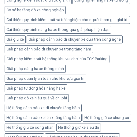
Công nghệ kiểm soát khu vực giải trí
Công nghệ nâng hạ xe tự động
quả
Cơ sở hạ tầng đỗ xe công nghiệp
an
toàn
Cải thiện quy trình kiểm soát và trải nghiệm cho người tham gia giải trí.
Cải thiện quy trình nâng hạ xe thông qua giải pháp hiện đại.
Giá giữ xe
Giải pháp cảnh báo di chuyển xe dựa trên công nghệ
Giải pháp cảnh báo di chuyển xe trong tầng hầm
Giải pháp kiểm soát hệ thống khu vui chơi của TCK Parking
Giải pháp nâng hạ xe thông minh
Giải pháp quản lý an toàn cho khu vực giải trí
Giải pháp tự động hóa nâng hạ xe
Giải pháp đỗ xe hiệu quả về chi phí
Hệ thống cảnh báo xe di chuyển tầng hầm
Hệ thống cảnh báo xe lên xuống tầng hầm
Hệ thống giữ xe chung cư
Hệ thống giữ xe công nhân
Hệ thống giữ xe siêu thị