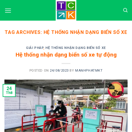
Skip
to
content
TAG ARCHIVES:
HỆ THỐNG NHẬN DẠNG BIỂN SỐ XE
GIẢI PHÁP
,
HỆ THỐNG NHẬN DẠNG BIỂN SỐ XE
Hệ thống nhận dạng biển số xe tự động
POSTED ON
24/08/2023
BY
MANHPHATMKT
24
Th8