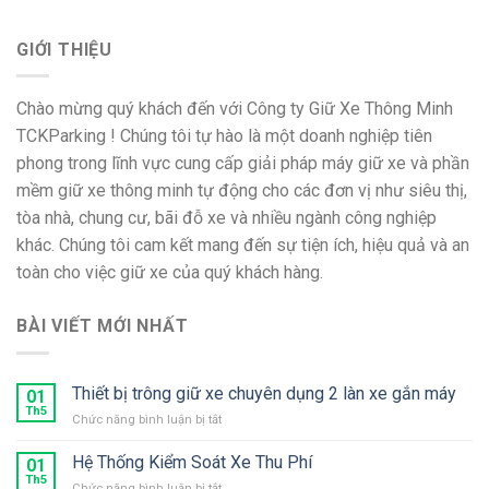
GIỚI THIỆU
Chào mừng quý khách đến với Công ty Giữ Xe Thông Minh
TCKParking ! Chúng tôi tự hào là một doanh nghiệp tiên
phong trong lĩnh vực cung cấp giải pháp máy giữ xe và phần
mềm giữ xe thông minh tự động cho các đơn vị như siêu thị,
tòa nhà, chung cư, bãi đỗ xe và nhiều ngành công nghiệp
khác. Chúng tôi cam kết mang đến sự tiện ích, hiệu quả và an
toàn cho việc giữ xe của quý khách hàng.
BÀI VIẾT MỚI NHẤT
Thiết bị trông giữ xe chuyên dụng 2 làn xe gắn máy
01
Th5
ở
Chức năng bình luận bị tắt
Thiết
bị
Hệ Thống Kiểm Soát Xe Thu Phí
01
trông
Th5
ở
Chức năng bình luận bị tắt