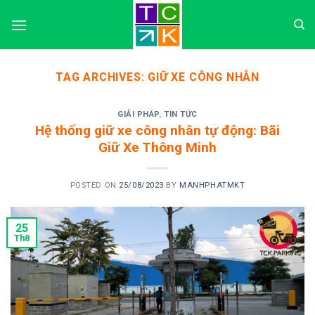
Skip
to
content
TAG ARCHIVES:
GIỮ XE CÔNG NHÂN
GIẢI PHÁP
,
TIN TỨC
Hệ thống giữ xe công nhân tự động: Bãi
Giữ Xe Thông Minh
POSTED ON
25/08/2023
BY
MANHPHATMKT
25
Th8