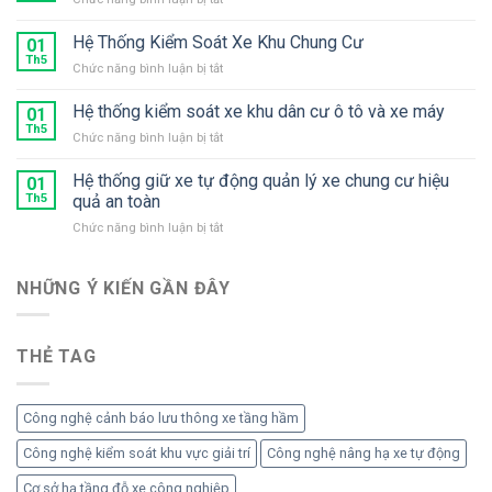
giữ
Hệ
xe
Thống
Hệ Thống Kiểm Soát Xe Khu Chung Cư
chuyên
01
Kiểm
Th5
dụng
ở
Chức năng bình luận bị tắt
Soát
2
Hệ
Xe
làn
Thống
Hệ thống kiểm soát xe khu dân cư ô tô và xe máy
Thu
01
xe
Kiểm
Th5
Phí
gắn
ở
Chức năng bình luận bị tắt
Soát
máy
Hệ
Xe
thống
Hệ thống giữ xe tự động quản lý xe chung cư hiệu
Khu
01
kiểm
Th5
quả an toàn
Chung
soát
Cư
ở
Chức năng bình luận bị tắt
xe
Hệ
khu
thống
dân
giữ
NHỮNG Ý KIẾN ​​GẦN ĐÂY
cư
xe
ô
tự
tô
động
và
THẺ TAG
quản
xe
lý
máy
xe
chung
Công nghệ cảnh báo lưu thông xe tầng hầm
cư
hiệu
Công nghệ kiểm soát khu vực giải trí
Công nghệ nâng hạ xe tự động
quả
Cơ sở hạ tầng đỗ xe công nghiệp
an