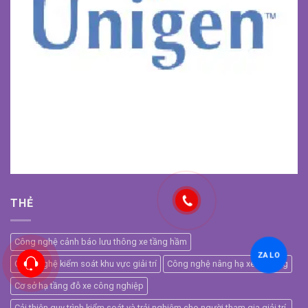
THẺ
Công nghệ cảnh báo lưu thông xe tầng hầm
ZALO
Công nghệ kiểm soát khu vực giải trí
Công nghệ nâng hạ xe tự động
Cơ sở hạ tầng đỗ xe công nghiệp
Cải thiện quy trình kiểm soát và trải nghiệm cho người tham gia giải trí.