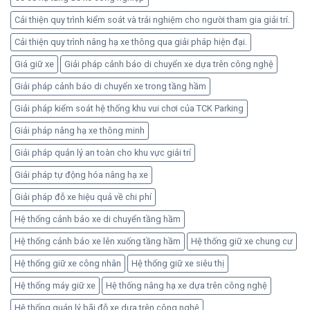
toàn
Cải thiện quy trình kiểm soát và trải nghiệm cho người tham gia giải trí.
Cải thiện quy trình nâng hạ xe thông qua giải pháp hiện đại.
Giá giữ xe
Giải pháp cảnh báo di chuyển xe dựa trên công nghệ
Giải pháp cảnh báo di chuyển xe trong tầng hầm
Giải pháp kiểm soát hệ thống khu vui chơi của TCK Parking
Giải pháp nâng hạ xe thông minh
Giải pháp quản lý an toàn cho khu vực giải trí
Giải pháp tự động hóa nâng hạ xe
Giải pháp đỗ xe hiệu quả về chi phí
Hệ thống cảnh báo xe di chuyển tầng hầm
Hệ thống cảnh báo xe lên xuống tầng hầm
Hệ thống giữ xe chung cư
Hệ thống giữ xe công nhân
Hệ thống giữ xe siêu thị
Hệ thống máy giữ xe
Hệ thống nâng hạ xe dựa trên công nghệ
Hệ thống quản lý bãi đỗ xe dựa trên công nghệ