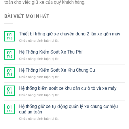
toàn cho việc giữ xe của quý khách hàng.
BÀI VIẾT MỚI NHẤT
Thiết bị trông giữ xe chuyên dụng 2 làn xe gắn máy
01
Th5
ở
Chức năng bình luận bị tắt
Thiết
bị
Hệ Thống Kiểm Soát Xe Thu Phí
01
trông
Th5
ở
Chức năng bình luận bị tắt
giữ
Hệ
xe
Thống
Hệ Thống Kiểm Soát Xe Khu Chung Cư
chuyên
01
Kiểm
Th5
dụng
ở
Chức năng bình luận bị tắt
Soát
2
Hệ
Xe
làn
Thống
Hệ thống kiểm soát xe khu dân cư ô tô và xe máy
Thu
01
xe
Kiểm
Th5
Phí
gắn
ở
Chức năng bình luận bị tắt
Soát
máy
Hệ
Xe
thống
Hệ thống giữ xe tự động quản lý xe chung cư hiệu
Khu
01
kiểm
Th5
quả an toàn
Chung
soát
Cư
ở
Chức năng bình luận bị tắt
xe
Hệ
khu
thống