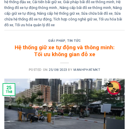
hệ thống đậu xe
,
Cải tiến bãi giữ xe
,
Giải pháp bãi đỗ xe thông minh
,
Hệ
thống đỗ xe tự động thông minh.
,
Nâng cấp bãi đỗ xe thông minh
,
Nâng
cấp giữ xe tự động
,
Nâng cấp hệ thống giữ xe
,
Sửa chữa bãi đỗ xe
,
Sửa
chữa hệ thống đỗ xe tự động
,
Tích hợp công nghệ giữ xe
,
Tối ưu hóa bãi
đỗ xe
,
Tối ưu hóa quản lý đỗ xe
GIẢI PHÁP
,
TIN TỨC
Hệ thống giữ xe tự động và thông minh:
Tối ưu không gian đỗ xe
POSTED ON
25/08/2023
BY
MANHPHATMKT
25
Th8