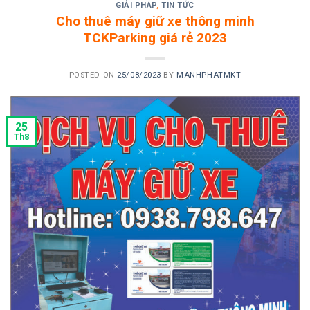
GIẢI PHÁP
,
TIN TỨC
Cho thuê máy giữ xe thông minh
TCKParking giá rẻ 2023
POSTED ON
25/08/2023
BY
MANHPHATMKT
25
Th8