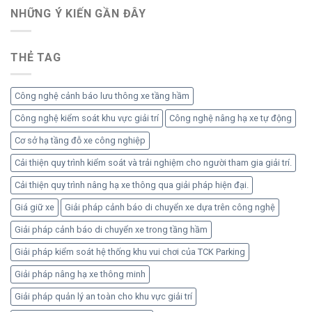
dân
giữ
NHỮNG Ý KIẾN ​​GẦN ĐÂY
cư
xe
ô
tự
tô
động
và
THẺ TAG
quản
xe
lý
máy
xe
chung
Công nghệ cảnh báo lưu thông xe tầng hầm
cư
hiệu
Công nghệ kiểm soát khu vực giải trí
Công nghệ nâng hạ xe tự động
quả
Cơ sở hạ tầng đỗ xe công nghiệp
an
toàn
Cải thiện quy trình kiểm soát và trải nghiệm cho người tham gia giải trí.
Cải thiện quy trình nâng hạ xe thông qua giải pháp hiện đại.
Giá giữ xe
Giải pháp cảnh báo di chuyển xe dựa trên công nghệ
Giải pháp cảnh báo di chuyển xe trong tầng hầm
Giải pháp kiểm soát hệ thống khu vui chơi của TCK Parking
Giải pháp nâng hạ xe thông minh
Giải pháp quản lý an toàn cho khu vực giải trí