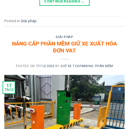
CONTINUE READING
→
Posted in
Giải pháp
GIẢI PHÁP
NÂNG CẤP PHẦN MỀM GIỮ XE XUẤT HÓA
ĐƠN VAT
POSTED ON
17/12/2025
BY
GIỮ XE TCKPARKING PHẦN MỀM
17
Th12