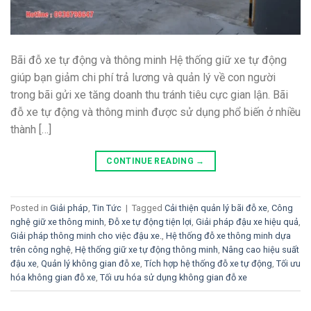
Bãi đỗ xe tự động và thông minh Hệ thống giữ xe tự động
giúp bạn giảm chi phí trả lương và quản lý về con người
trong bãi gửi xe tăng doanh thu tránh tiêu cực gian lận. Bãi
đỗ xe tự động và thông minh được sử dụng phổ biến ở nhiều
thành […]
CONTINUE READING
→
Posted in
Giải pháp
,
Tin Tức
|
Tagged
Cải thiện quản lý bãi đỗ xe
,
Công
nghệ giữ xe thông minh
,
Đỗ xe tự động tiện lợi
,
Giải pháp đậu xe hiệu quả
,
Giải pháp thông minh cho việc đậu xe.
,
Hệ thống đỗ xe thông minh dựa
trên công nghệ
,
Hệ thống giữ xe tự động thông minh
,
Nâng cao hiệu suất
đậu xe
,
Quản lý không gian đỗ xe
,
Tích hợp hệ thống đỗ xe tự động
,
Tối ưu
hóa không gian đỗ xe
,
Tối ưu hóa sử dụng không gian đỗ xe