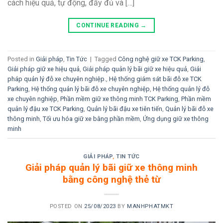
cách hiệu quả, tự động, đầy đủ và […]
CONTINUE READING
→
Posted in
Giải pháp
,
Tin Tức
|
Tagged
Công nghệ giữ xe TCK Parking
,
Giải pháp giữ xe hiệu quả
,
Giải pháp quản lý bãi giữ xe hiệu quả
,
Giải
pháp quản lý đỗ xe chuyên nghiệp.
,
Hệ thống giám sát bãi đỗ xe TCK
Parking
,
Hệ thống quản lý bãi đỗ xe chuyên nghiệp
,
Hệ thống quản lý đỗ
xe chuyên nghiệp
,
Phần mềm giữ xe thông minh TCK Parking
,
Phần mềm
quản lý đậu xe TCK Parking
,
Quản lý bãi đậu xe tiên tiến
,
Quản lý bãi đỗ xe
thông minh
,
Tối ưu hóa giữ xe bằng phần mềm
,
Ứng dụng giữ xe thông
minh
GIẢI PHÁP
,
TIN TỨC
Giải pháp quản lý bãi giữ xe thông minh
bằng công nghệ thẻ từ
POSTED ON
25/08/2023
BY
MANHPHATMKT