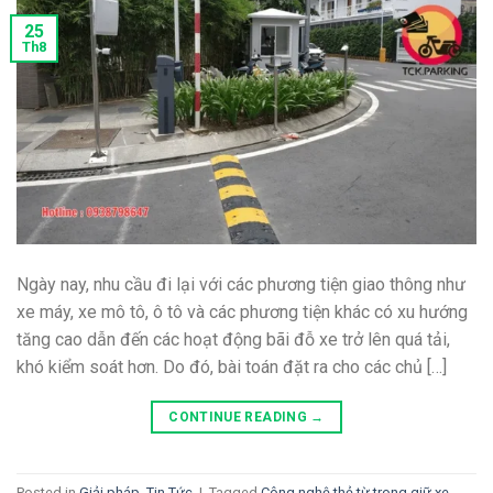
25
Th8
Ngày nay, nhu cầu đi lại với các phương tiện giao thông như
xe máy, xe mô tô, ô tô và các phương tiện khác có xu hướng
tăng cao dẫn đến các hoạt động bãi đỗ xe trở lên quá tải,
khó kiểm soát hơn. Do đó, bài toán đặt ra cho các chủ […]
CONTINUE READING
→
Posted in
Giải pháp
,
Tin Tức
|
Tagged
Công nghệ thẻ từ trong giữ xe
,