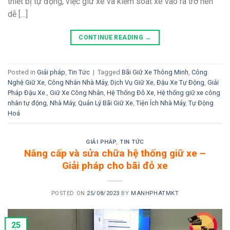
thiết bị tự động, việc giữ xe và kiểm soát xe vào ra trở nên
dễ […]
CONTINUE READING
→
Posted in
Giải pháp
,
Tin Tức
|
Tagged
Bãi Giữ Xe Thông Minh
,
Công
Nghệ Giữ Xe
,
Công Nhân Nhà Máy
,
Dịch Vụ Giữ Xe
,
Đậu Xe Tự Động
,
Giải
Pháp Đậu Xe.
,
Giữ Xe Công Nhân
,
Hệ Thống Đỗ Xe
,
Hệ thống giữ xe công
nhân tự động
,
Nhà Máy
,
Quản Lý Bãi Giữ Xe
,
Tiện Ích Nhà Máy
,
Tự Động
Hoá
GIẢI PHÁP
,
TIN TỨC
Nâng cấp và sửa chữa hệ thống giữ xe –
Giải pháp cho bãi đỗ xe
POSTED ON
25/08/2023
BY
MANHPHATMKT
25