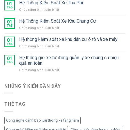
bị
Hệ Thống Kiểm Soát Xe Thu Phí
01
trông
Th5
ở
Chức năng bình luận bị tắt
giữ
Hệ
xe
Thống
Hệ Thống Kiểm Soát Xe Khu Chung Cư
chuyên
01
Kiểm
Th5
dụng
ở
Chức năng bình luận bị tắt
Soát
2
Hệ
Xe
làn
Thống
Hệ thống kiểm soát xe khu dân cư ô tô và xe máy
Thu
01
xe
Kiểm
Th5
Phí
gắn
ở
Chức năng bình luận bị tắt
Soát
máy
Hệ
Xe
thống
Hệ thống giữ xe tự động quản lý xe chung cư hiệu
Khu
01
kiểm
Th5
quả an toàn
Chung
soát
Cư
ở
Chức năng bình luận bị tắt
xe
Hệ
khu
thống
dân
giữ
NHỮNG Ý KIẾN ​​GẦN ĐÂY
cư
xe
ô
tự
tô
động
và
THẺ TAG
quản
xe
lý
máy
xe
chung
Công nghệ cảnh báo lưu thông xe tầng hầm
cư
hiệu
Công nghệ kiểm soát khu vực giải trí
Công nghệ nâng hạ xe tự động