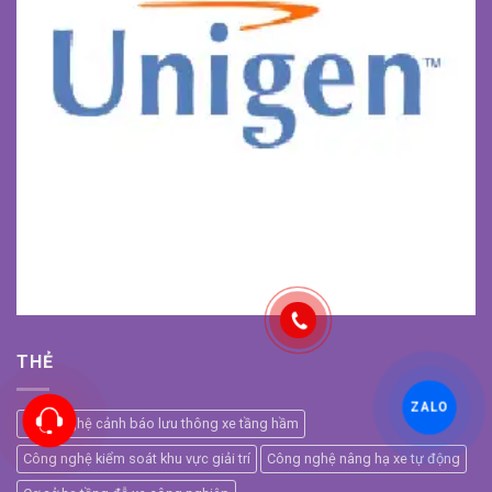
THẺ
ZALO
Công nghệ cảnh báo lưu thông xe tầng hầm
Công nghệ kiểm soát khu vực giải trí
Công nghệ nâng hạ xe tự động