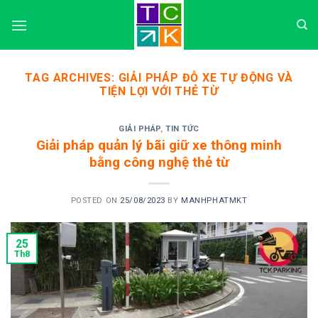
Skip
to
content
TAG ARCHIVES:
GIẢI PHÁP ĐỖ XE TỰ ĐỘNG VÀ
TIỆN LỢI VỚI THẺ TỪ
GIẢI PHÁP
,
TIN TỨC
Giải pháp quản lý bãi giữ xe thông minh
bằng công nghệ thẻ từ
POSTED ON
25/08/2023
BY
MANHPHATMKT
25
Th8