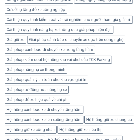
quả
Cơ sở hạ tầng đỗ xe công nghiệp
an
toàn
Cải thiện quy trình kiểm soát và trải nghiệm cho người tham gia giải trí.
Cải thiện quy trình nâng hạ xe thông qua giải pháp hiện đại.
Giá giữ xe
Giải pháp cảnh báo di chuyển xe dựa trên công nghệ
Giải pháp cảnh báo di chuyển xe trong tầng hầm
Giải pháp kiểm soát hệ thống khu vui chơi của TCK Parking
Giải pháp nâng hạ xe thông minh
Giải pháp quản lý an toàn cho khu vực giải trí
Giải pháp tự động hóa nâng hạ xe
Giải pháp đỗ xe hiệu quả về chi phí
Hệ thống cảnh báo xe di chuyển tầng hầm
Hệ thống cảnh báo xe lên xuống tầng hầm
Hệ thống giữ xe chung cư
Hệ thống giữ xe công nhân
Hệ thống giữ xe siêu thị
Hệ thống máy giữ xe
Hệ thống nâng hạ xe dựa trên công nghệ