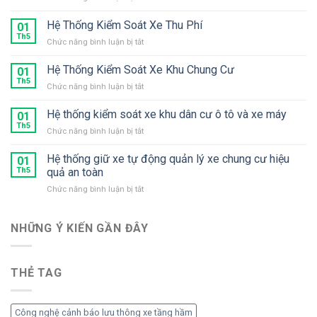
Thiết
bị
Hệ Thống Kiểm Soát Xe Thu Phí
01
trông
Th5
ở
Chức năng bình luận bị tắt
giữ
Hệ
xe
Thống
Hệ Thống Kiểm Soát Xe Khu Chung Cư
chuyên
01
Kiểm
Th5
dụng
ở
Chức năng bình luận bị tắt
Soát
2
Hệ
Xe
làn
Thống
Hệ thống kiểm soát xe khu dân cư ô tô và xe máy
Thu
01
xe
Kiểm
Th5
Phí
gắn
ở
Chức năng bình luận bị tắt
Soát
máy
Hệ
Xe
thống
Hệ thống giữ xe tự động quản lý xe chung cư hiệu
Khu
01
kiểm
Th5
quả an toàn
Chung
soát
Cư
ở
Chức năng bình luận bị tắt
xe
Hệ
khu
thống
dân
giữ
NHỮNG Ý KIẾN ​​GẦN ĐÂY
cư
xe
ô
tự
tô
động
và
THẺ TAG
quản
xe
lý
máy
xe
chung
Công nghệ cảnh báo lưu thông xe tầng hầm