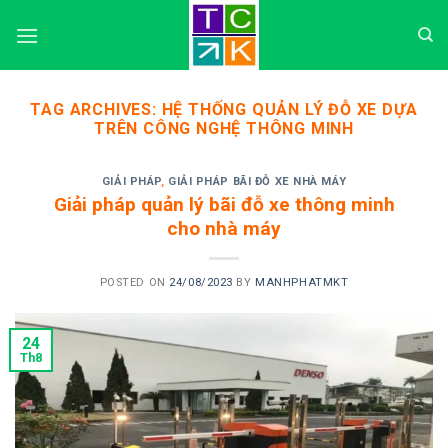
Skip
to
content
TAG ARCHIVES:
HỆ THỐNG QUẢN LÝ ĐỖ XE DỰA
TRÊN CÔNG NGHỆ THÔNG MINH
GIẢI PHÁP
,
GIẢI PHÁP BÃI ĐỖ XE NHÀ MÁY
Giải pháp quản lý bãi đỗ xe thông minh
cho nhà máy
POSTED ON
24/08/2023
BY
MANHPHATMKT
24
Th8