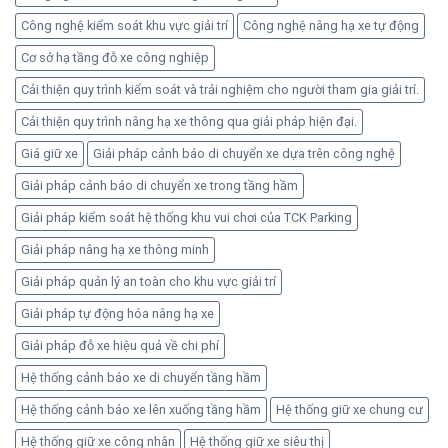
cư
hiệu
Công nghệ kiểm soát khu vực giải trí
Công nghệ nâng hạ xe tự động
quả
Cơ sở hạ tầng đỗ xe công nghiệp
an
toàn
Cải thiện quy trình kiểm soát và trải nghiệm cho người tham gia giải trí.
Cải thiện quy trình nâng hạ xe thông qua giải pháp hiện đại.
Giá giữ xe
Giải pháp cảnh báo di chuyển xe dựa trên công nghệ
Giải pháp cảnh báo di chuyển xe trong tầng hầm
Giải pháp kiểm soát hệ thống khu vui chơi của TCK Parking
Giải pháp nâng hạ xe thông minh
Giải pháp quản lý an toàn cho khu vực giải trí
Giải pháp tự động hóa nâng hạ xe
Giải pháp đỗ xe hiệu quả về chi phí
Hệ thống cảnh báo xe di chuyển tầng hầm
Hệ thống cảnh báo xe lên xuống tầng hầm
Hệ thống giữ xe chung cư
Hệ thống giữ xe công nhân
Hệ thống giữ xe siêu thị