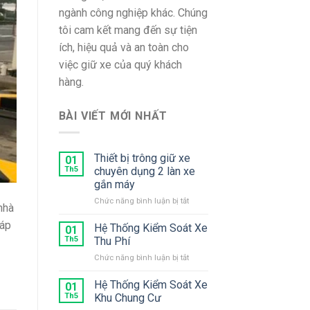
ngành công nghiệp khác. Chúng
tôi cam kết mang đến sự tiện
ích, hiệu quả và an toàn cho
việc giữ xe của quý khách
hàng.
BÀI VIẾT MỚI NHẤT
Thiết bị trông giữ xe
01
Th5
chuyên dụng 2 làn xe
gắn máy
ở
Chức năng bình luận bị tắt
nhà
Thiết
háp
bị
Hệ Thống Kiểm Soát Xe
01
trông
Th5
Thu Phí
giữ
ở
Chức năng bình luận bị tắt
xe
Hệ
chuyên
Thống
Hệ Thống Kiểm Soát Xe
dụng
01
Kiểm
2
Th5
Khu Chung Cư
Soát
làn