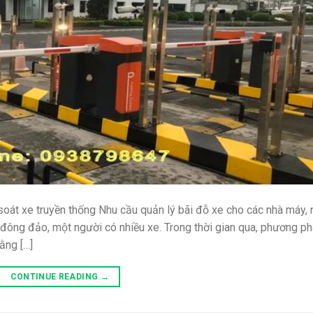
t xe truyền thống Nhu cầu quản lý bãi đỗ xe cho các nhà máy, 
đông đảo, một người có nhiều xe. Trong thời gian qua, phương p
ằng […]
CONTINUE READING
→