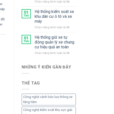
ở
Chức năng bình luận bị tắt
Xe
xe
àn
Hệ
Thu
gắn
pháp
Thống
Hệ thống kiểm soát xe
Phí
01
máy
Kiểm
Th5
khu dân cư ô tô và xe
Soát
m đỗ
máy
Xe
ân
ở
Chức năng bình luận bị tắt
Khu
Hệ
Chung
thống
Cư
Hệ thống giữ xe tự
01
kiểm
Th5
động quản lý xe chung
soát
cư hiệu quả an toàn
xe
ở
Chức năng bình luận bị tắt
khu
Hệ
dân
thống
cư
giữ
ô
NHỮNG Ý KIẾN ​​GẦN ĐÂY
xe
tô
tự
và
động
xe
THẺ TAG
quản
máy
lý
xe
chung
Công nghệ cảnh báo lưu thông xe
cư
tầng hầm
hiệu
quả
Công nghệ kiểm soát khu vực giải
an