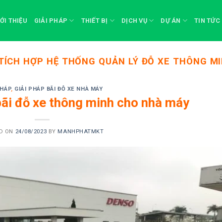
IỚI THIỆU
GIẢI PHÁP
THIẾT BỊ
DỊCH VỤ
DỰ ÁN
TIN TỨC
TÍCH HỢP HỆ THỐNG QUẢN LÝ ĐỖ XE THÔNG MI
PHÁP
,
GIẢI PHÁP BÃI ĐỖ XE NHÀ MÁY
 bãi đỗ xe thông minh cho nhà máy
D ON
24/08/2023
BY
MANHPHATMKT