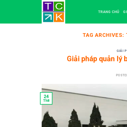
Skip
to
TRANG CHỦ
G
content
TAG ARCHIVES:
GIẢI 
Giải pháp quản lý
POSTE
24
Th8