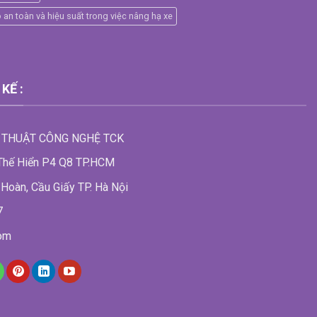
an toàn và hiệu suất trong việc nâng hạ xe
KẾ :
 THUẬT CÔNG NGHỆ TCK
 Thế Hiển P4 Q8 TP.HCM
Hoàn, Cầu Giấy TP. Hà Nội
7
com