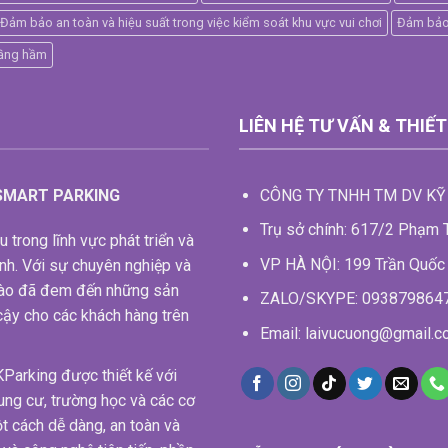
Đảm bảo an toàn và hiệu suất trong việc kiểm soát khu vực vui chơi
Đảm bảo 
tầng hầm
LIÊN HỆ TƯ VẤN & THIẾT 
 SMART PARKING
CÔNG TY TNHH TM DV KỸ
Trụ sở chính: 617/2 Phạm
trong lĩnh vực phát triển và
VP HÀ NỘI: 199 Trần Quốc 
nh. Với sự chuyên nghiệp và
 hào đã đem đến những sản
ZALO/SKYPE: 093879864
 cậy cho các khách hàng trên
Email: laivucuong@gmail.
arking được thiết kế với
ung cư, trường học và các cơ
t cách dễ dàng, an toàn và