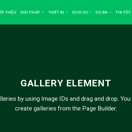
IỚI THIỆU
GIẢI PHÁP
THIẾT BỊ
DỊCH VỤ
DỰ ÁN
TIN TỨC
GALLERY ELEMENT
lleries by using Image IDs and drag and drop. You 
create galleries from the Page Builder.