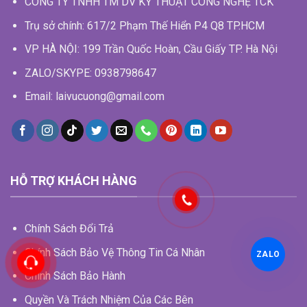
CÔNG TY TNHH TM DV KỸ THUẬT CÔNG NGHỆ TCK
Trụ sở chính: 617/2 Phạm Thế Hiển P4 Q8 TP.HCM
VP HÀ NỘI: 199 Trần Quốc Hoàn, Cầu Giấy TP. Hà Nội
ZALO/SKYPE: 0938798647
Email: laivucuong@gmail.com
HỖ TRỢ KHÁCH HÀNG
Chính Sách Đổi Trả
Chính Sách Bảo Vệ Thông Tin Cá Nhân
ZALO
Chính Sách Bảo Hành
Quyền Và Trách Nhiệm Của Các Bên