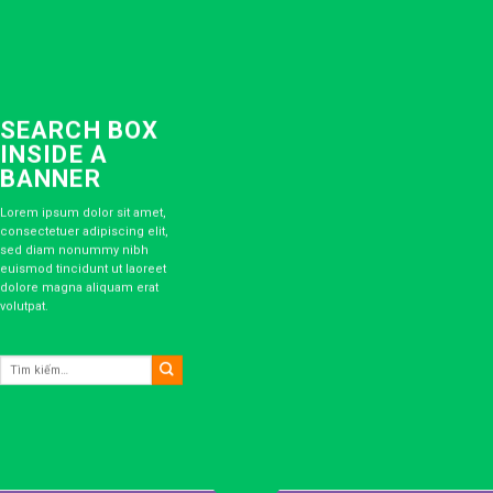
SEARCH BOX
INSIDE A
BANNER
Lorem ipsum dolor sit amet,
consectetuer adipiscing elit,
sed diam nonummy nibh
euismod tincidunt ut laoreet
dolore magna aliquam erat
volutpat.
Tìm
kiếm: