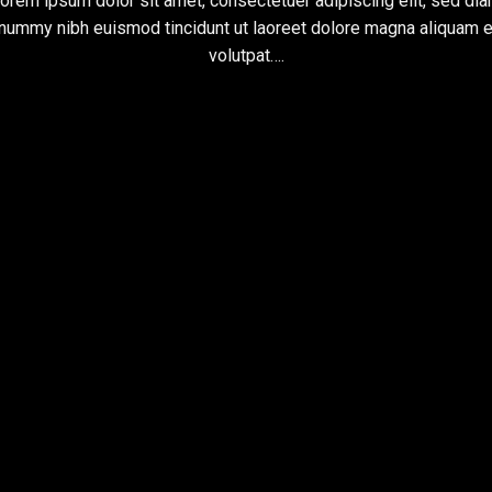
orem ipsum dolor sit amet, consectetuer adipiscing elit, sed di
nummy nibh euismod tincidunt ut laoreet dolore magna aliquam e
volutpat….