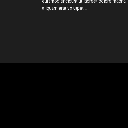
euismod tincidunt ut laoreet dolore magna
aliquam erat volutpat….