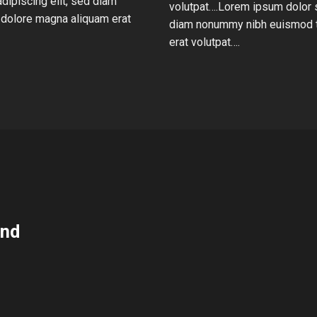
dipiscing elit, sed diam
volutpat….Lorem ipsum dolor s
 dolore magna aliquam erat
diam nonummy nibh euismod ti
erat volutpat….
und