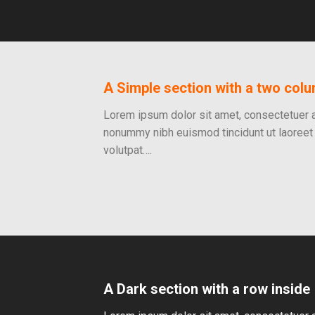
A Simple section with a two col
Lorem ipsum dolor sit amet, consectetuer a
nonummy nibh euismod tincidunt ut laoreet
volutpat….
A Dark section with a row inside