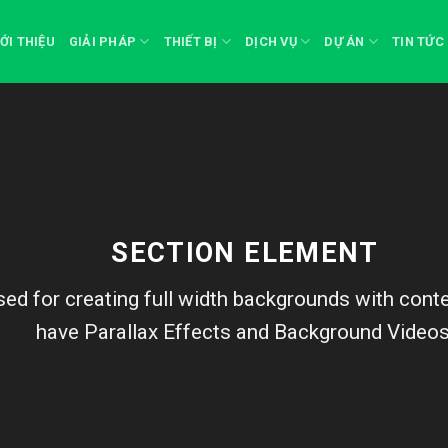
IỚI THIỆU
GIẢI PHÁP
THIẾT BỊ
DỊCH VỤ
DỰ ÁN
TIN TỨC
SECTION ELEMENT
ed for creating full width backgrounds with conten
have Parallax Effects and Background Videos