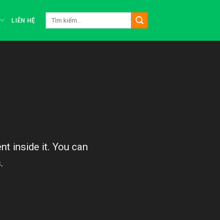
Tìm
LIÊN HỆ
kiếm:
t inside it. You can
.