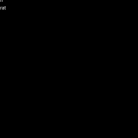
am
rat