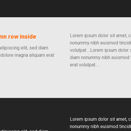
Lorem ipsum dolor sit amet, c
umn row inside
nonummy nibh euismod tincidu
dipiscing elit, sed diam
volutpat….Lorem ipsum dolor s
 dolore magna aliquam erat
diam nonummy nibh euismod ti
erat volutpat….
Lorem ipsum dolor sit amet, c
nonummy nibh euismod tincidu