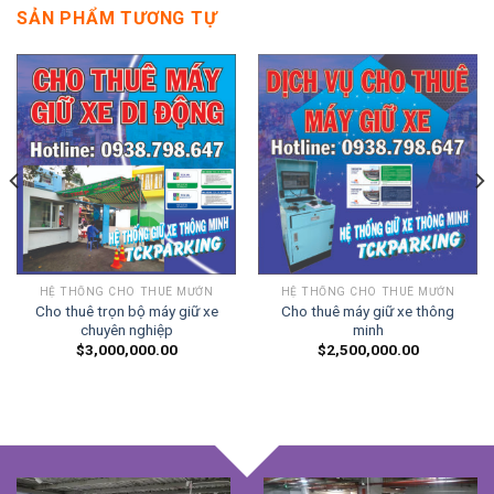
SẢN PHẨM TƯƠNG TỰ
HỆ THỐNG CHO THUÊ MƯỚN
HỆ THỐNG CHO THUÊ MƯỚN
Cho thuê trọn bộ máy giữ xe
Cho thuê máy giữ xe thông
chuyên nghiệp
minh
$
3,000,000.00
$
2,500,000.00