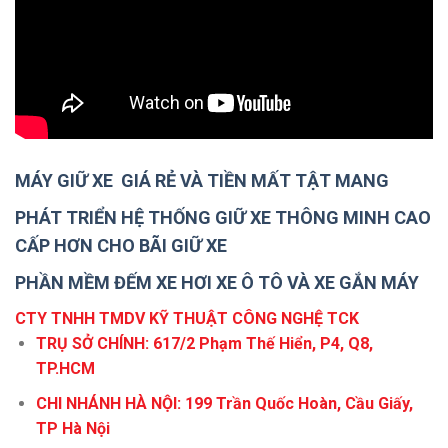
MÁY GIỮ XE GIÁ RẺ VÀ TIỀN MẤT TẬT MANG
PHÁT TRIỂN HỆ THỐNG GIỮ XE THÔNG MINH CAO
CẤP HƠN CHO BÃI GIỮ XE
PHẦN MỀM ĐẾM XE HƠI XE Ô TÔ VÀ XE GẮN MÁY
CTY TNHH TMDV KỸ THUẬT CÔNG NGHỆ TCK
TRỤ SỞ CHÍNH: 617/2 Phạm Thế Hiển, P4, Q8,
TP.HCM
CHI NHÁNH HÀ NỘI: 199 Trần Quốc Hoàn, Cầu Giấy,
TP Hà Nội