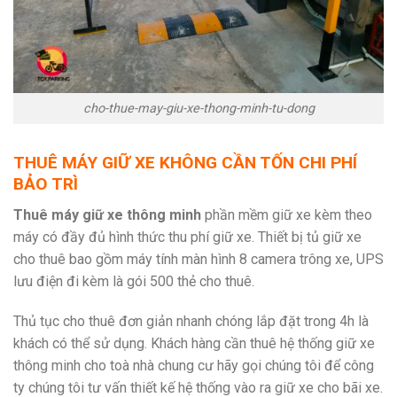
cho-thue-may-giu-xe-thong-minh-tu-dong
THUÊ MÁY GIỮ XE KHÔNG CẦN TỐN CHI PHÍ
BẢO TRÌ
Thuê máy giữ xe thông minh
phần mềm giữ xe kèm theo
máy có đầy đủ hình thức thu phí giữ xe. Thiết bị tủ giữ xe
cho thuê bao gồm máy tính màn hình 8 camera trông xe, UPS
lưu điện đi kèm là gói 500 thẻ cho thuê.
Thủ tục cho thuê đơn giản nhanh chóng lắp đặt trong 4h là
khách có thể sử dụng. Khách hàng cần thuê hệ thống giữ xe
thông minh cho toà nhà chung cư hãy gọi chúng tôi để công
ty chúng tôi tư vấn thiết kế hệ thống vào ra giữ xe cho bãi xe.