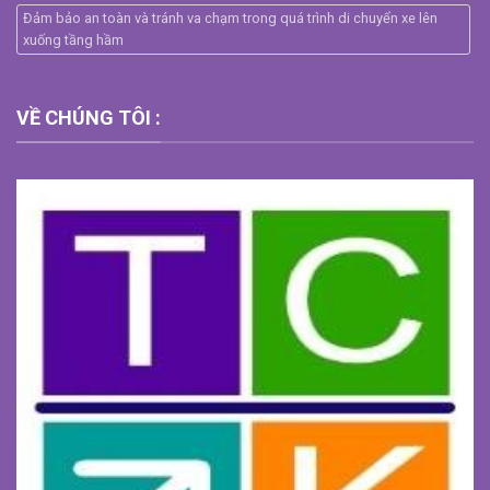
Đảm bảo an toàn và tránh va chạm trong quá trình di chuyển xe lên
xuống tầng hầm
VỀ CHÚNG TÔI :