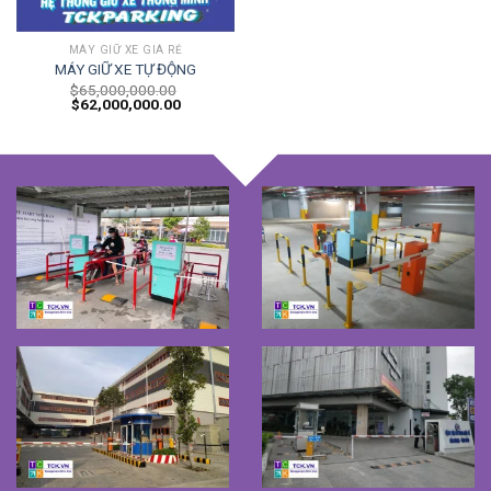
MÁY GIỮ XE GIÁ RẺ
MÁY GIỮ XE TỰ ĐỘNG
$
65,000,000.00
$
62,000,000.00