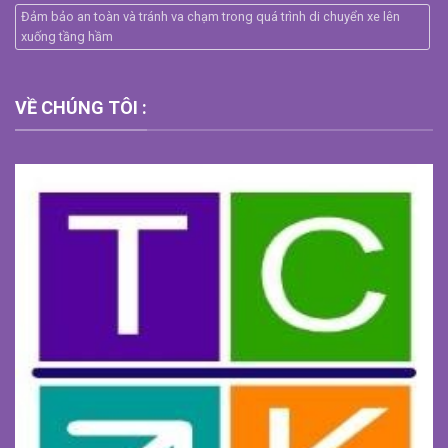
Đảm bảo an toàn và tránh va chạm trong quá trình di chuyển xe lên
xuống tầng hầm
VỀ CHÚNG TÔI :