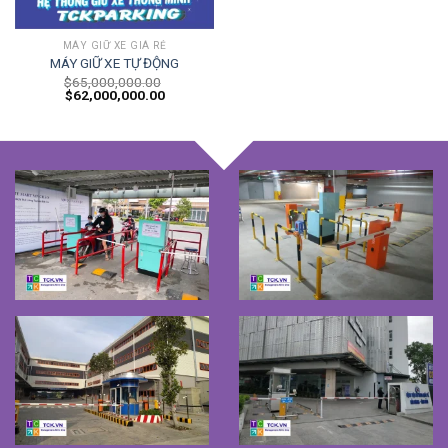
MÁY GIỮ XE GIÁ RẺ
MÁY GIỮ XE TỰ ĐỘNG
$
65,000,000.00
$
62,000,000.00