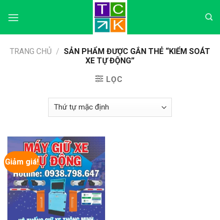
Skip
to
content
TRANG CHỦ
/
SẢN PHẨM ĐƯỢC GẮN THẺ “KIỂM SOÁT
XE TỰ ĐỘNG”
LỌC
Giảm giá!