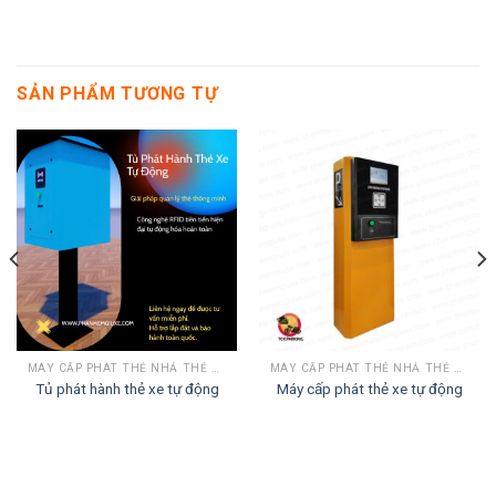
SẢN PHẨM TƯƠNG TỰ
MÁY CẤP PHÁT THẺ NHẢ THẺ GIỮ XE TỰ ĐỘNG
MÁY CẤP PHÁT THẺ NHẢ THẺ GIỮ XE TỰ ĐỘNG
Tủ phát hành thẻ xe tự động
Máy cấp phát thẻ xe tự động