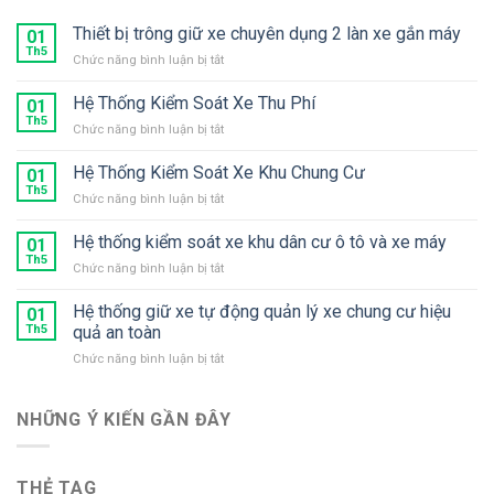
Thiết bị trông giữ xe chuyên dụng 2 làn xe gắn máy
01
Th5
ở
Chức năng bình luận bị tắt
Thiết
bị
Hệ Thống Kiểm Soát Xe Thu Phí
01
trông
Th5
ở
Chức năng bình luận bị tắt
giữ
Hệ
xe
Thống
Hệ Thống Kiểm Soát Xe Khu Chung Cư
chuyên
01
Kiểm
Th5
dụng
ở
Chức năng bình luận bị tắt
Soát
2
Hệ
Xe
làn
Thống
Hệ thống kiểm soát xe khu dân cư ô tô và xe máy
Thu
01
xe
Kiểm
Th5
Phí
gắn
ở
Chức năng bình luận bị tắt
Soát
máy
Hệ
Xe
thống
Hệ thống giữ xe tự động quản lý xe chung cư hiệu
Khu
01
kiểm
Th5
quả an toàn
Chung
soát
Cư
ở
Chức năng bình luận bị tắt
xe
Hệ
khu
thống
dân
giữ
NHỮNG Ý KIẾN ​​GẦN ĐÂY
cư
xe
ô
tự
tô
động
và
THẺ TAG
quản
xe