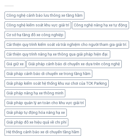
lý
máy
xe
chung
Công nghệ cảnh báo lưu thông xe tầng hầm
cư
hiệu
Công nghệ kiểm soát khu vực giải trí
Công nghệ nâng hạ xe tự động
quả
Cơ sở hạ tầng đỗ xe công nghiệp
an
toàn
Cải thiện quy trình kiểm soát và trải nghiệm cho người tham gia giải trí.
Cải thiện quy trình nâng hạ xe thông qua giải pháp hiện đại.
Giá giữ xe
Giải pháp cảnh báo di chuyển xe dựa trên công nghệ
Giải pháp cảnh báo di chuyển xe trong tầng hầm
Giải pháp kiểm soát hệ thống khu vui chơi của TCK Parking
Giải pháp nâng hạ xe thông minh
Giải pháp quản lý an toàn cho khu vực giải trí
Giải pháp tự động hóa nâng hạ xe
Giải pháp đỗ xe hiệu quả về chi phí
Hệ thống cảnh báo xe di chuyển tầng hầm