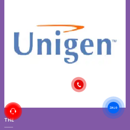
ZALO
THẺ