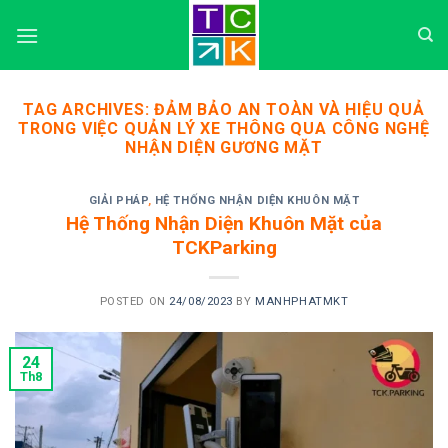
Skip
to
content
TAG ARCHIVES:
ĐẢM BẢO AN TOÀN VÀ HIỆU QUẢ
TRONG VIỆC QUẢN LÝ XE THÔNG QUA CÔNG NGHỆ
NHẬN DIỆN GƯƠNG MẶT
GIẢI PHÁP
,
HỆ THỐNG NHẬN DIỆN KHUÔN MẶT
Hệ Thống Nhận Diện Khuôn Mặt của
TCKParking
POSTED ON
24/08/2023
BY
MANHPHATMKT
24
Th8