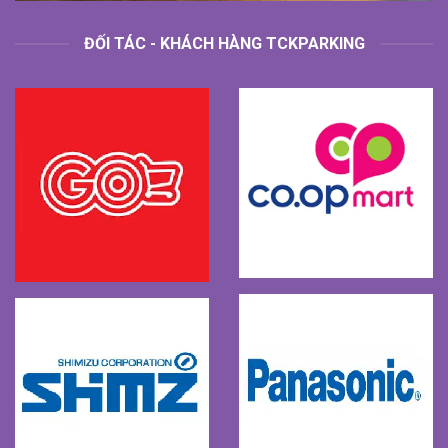
ĐỐI TÁC - KHÁCH HÀNG TCKPARKING