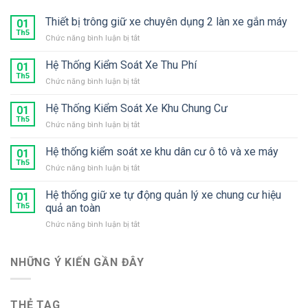
Thiết bị trông giữ xe chuyên dụng 2 làn xe gắn máy
01
Th5
ở
Chức năng bình luận bị tắt
Thiết
bị
Hệ Thống Kiểm Soát Xe Thu Phí
01
trông
Th5
ở
Chức năng bình luận bị tắt
giữ
Hệ
xe
Thống
Hệ Thống Kiểm Soát Xe Khu Chung Cư
chuyên
01
Kiểm
Th5
dụng
ở
Chức năng bình luận bị tắt
Soát
2
Hệ
Xe
làn
Thống
Hệ thống kiểm soát xe khu dân cư ô tô và xe máy
Thu
01
xe
Kiểm
Th5
Phí
gắn
ở
Chức năng bình luận bị tắt
Soát
máy
Hệ
Xe
thống
Hệ thống giữ xe tự động quản lý xe chung cư hiệu
Khu
01
kiểm
Th5
quả an toàn
Chung
soát
Cư
ở
Chức năng bình luận bị tắt
xe
Hệ
khu
thống
dân
giữ
NHỮNG Ý KIẾN ​​GẦN ĐÂY
cư
xe
ô
tự
tô
động
và
THẺ TAG
quản
xe