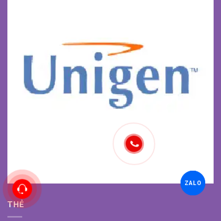
ZALO
THẺ