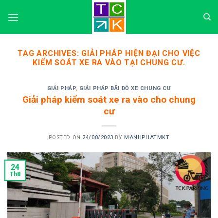
Skip
to
content
TAG ARCHIVES:
GIẢI PHÁP HIỆN ĐẠI CHO VIỆC
KIỂM SOÁT XE RA VÀO TẠI CHUNG CƯ.
GIẢI PHÁP
,
GIẢI PHÁP BÃI ĐỖ XE CHUNG CƯ
Giải pháp kiểm soát xe ra vào cho chung
cư
POSTED ON
24/08/2023
BY
MANHPHATMKT
24
Th8