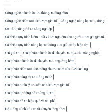
lý
máy
xe
chung
Công nghệ cảnh báo lưu thông xe tầng hầm
cư
hiệu
Công nghệ kiểm soát khu vực giải trí
Công nghệ nâng hạ xe tự động
quả
Cơ sở hạ tầng đỗ xe công nghiệp
an
toàn
Cải thiện quy trình kiểm soát và trải nghiệm cho người tham gia giải trí.
Cải thiện quy trình nâng hạ xe thông qua giải pháp hiện đại.
Giá giữ xe
Giải pháp cảnh báo di chuyển xe dựa trên công nghệ
Giải pháp cảnh báo di chuyển xe trong tầng hầm
Giải pháp kiểm soát hệ thống khu vui chơi của TCK Parking
Giải pháp nâng hạ xe thông minh
Giải pháp quản lý an toàn cho khu vực giải trí
Giải pháp tự động hóa nâng hạ xe
Giải pháp đỗ xe hiệu quả về chi phí
Hệ thống cảnh báo xe di chuyển tầng hầm