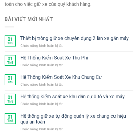
toàn cho việc giữ xe của quý khách hàng.
BÀI VIẾT MỚI NHẤT
Thiết bị trông giữ xe chuyên dụng 2 làn xe gắn máy
01
Th5
ở
Chức năng bình luận bị tắt
Thiết
bị
Hệ Thống Kiểm Soát Xe Thu Phí
01
trông
Th5
ở
Chức năng bình luận bị tắt
giữ
Hệ
xe
Thống
Hệ Thống Kiểm Soát Xe Khu Chung Cư
chuyên
01
Kiểm
Th5
dụng
ở
Chức năng bình luận bị tắt
Soát
2
Hệ
Xe
làn
Thống
Hệ thống kiểm soát xe khu dân cư ô tô và xe máy
Thu
01
xe
Kiểm
Th5
Phí
gắn
ở
Chức năng bình luận bị tắt
Soát
máy
Hệ
Xe
thống
Hệ thống giữ xe tự động quản lý xe chung cư hiệu
Khu
01
kiểm
Th5
quả an toàn
Chung
soát
Cư
ở
Chức năng bình luận bị tắt
xe
Hệ
khu