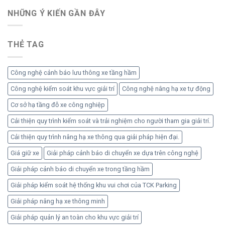
thống
dân
giữ
NHỮNG Ý KIẾN ​​GẦN ĐÂY
cư
xe
ô
tự
tô
động
và
THẺ TAG
quản
xe
lý
máy
xe
chung
Công nghệ cảnh báo lưu thông xe tầng hầm
cư
hiệu
Công nghệ kiểm soát khu vực giải trí
Công nghệ nâng hạ xe tự động
quả
Cơ sở hạ tầng đỗ xe công nghiệp
an
toàn
Cải thiện quy trình kiểm soát và trải nghiệm cho người tham gia giải trí.
Cải thiện quy trình nâng hạ xe thông qua giải pháp hiện đại.
Giá giữ xe
Giải pháp cảnh báo di chuyển xe dựa trên công nghệ
Giải pháp cảnh báo di chuyển xe trong tầng hầm
Giải pháp kiểm soát hệ thống khu vui chơi của TCK Parking
Giải pháp nâng hạ xe thông minh
Giải pháp quản lý an toàn cho khu vực giải trí