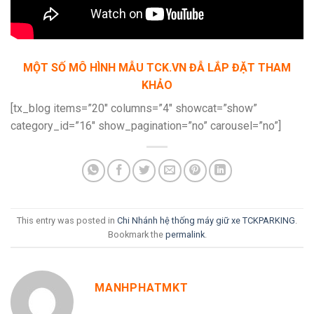
MỘT SỐ MÔ HÌNH MẪU TCK.VN ĐẪ LẮP ĐẶT THAM
KHẢO
[tx_blog items=”20″ columns=”4″ showcat=”show”
category_id=”16″ show_pagination=”no” carousel=”no”]
This entry was posted in
Chi Nhánh hệ thống máy giữ xe TCKPARKING
.
Bookmark the
permalink
.
MANHPHATMKT