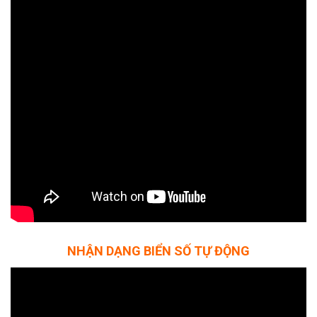
NHẬN DẠNG BIỂN SỐ TỰ ĐỘNG