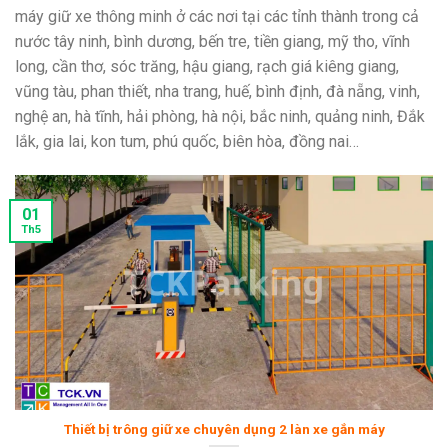
máy giữ xe thông minh ở các nơi tại các tỉnh thành trong cả
nước tây ninh, bình dương, bến tre, tiền giang, mỹ tho, vĩnh
long, cần thơ, sóc trăng, hậu giang, rạch giá kiêng giang,
vũng tàu, phan thiết, nha trang, huế, bình định, đà nẵng, vinh,
nghệ an, hà tĩnh, hải phòng, hà nội, bắc ninh, quảng ninh, Đắk
lắk, gia lai, kon tum, phú quốc, biên hòa, đồng nai…
01
Th5
Thiết bị trông giữ xe chuyên dụng 2 làn xe gắn máy