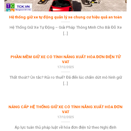
Hệ thống giữ xe tự động quản lý xe chung cư hiệu quả an toàn
Hệ Thống Giữ Xe Tự Động – Giải Pháp Thông Minh Cho Bãi Đỗ Xe
[...]
PHẦN MỀM GIỮ XE CÓ TÍNH NĂNG XUẤT HÓA ĐƠN ĐIỆN TỬ
VAT
17/12/2025
Thất thoát? Ùn tắc? Rủi ro thuế? Đã đến lúc chấm dứt mô hình giữ
[...]
NÂNG CẤP HỆ THỐNG GIỮ XE CÓ TÍNH NĂNG XUẤT HÓA ĐƠN
VAT
17/12/2025
Áp lực tuân thủ pháp luật về hóa đơn điện tử theo Nghị định