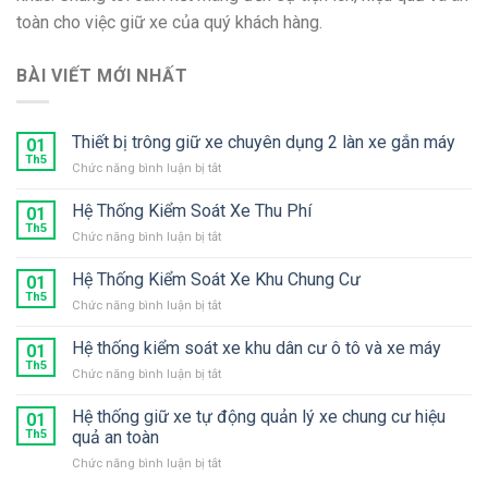
toàn cho việc giữ xe của quý khách hàng.
BÀI VIẾT MỚI NHẤT
Thiết bị trông giữ xe chuyên dụng 2 làn xe gắn máy
01
Th5
ở
Chức năng bình luận bị tắt
Thiết
bị
Hệ Thống Kiểm Soát Xe Thu Phí
01
trông
Th5
ở
Chức năng bình luận bị tắt
giữ
Hệ
xe
Thống
Hệ Thống Kiểm Soát Xe Khu Chung Cư
chuyên
01
Kiểm
Th5
dụng
ở
Chức năng bình luận bị tắt
Soát
2
Hệ
Xe
làn
Thống
Hệ thống kiểm soát xe khu dân cư ô tô và xe máy
Thu
01
xe
Kiểm
Th5
Phí
gắn
ở
Chức năng bình luận bị tắt
Soát
máy
Hệ
Xe
thống
Hệ thống giữ xe tự động quản lý xe chung cư hiệu
Khu
01
kiểm
Th5
quả an toàn
Chung
soát
Cư
ở
Chức năng bình luận bị tắt
xe
Hệ
khu