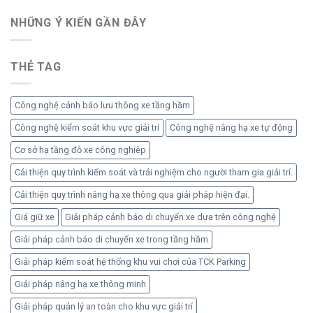
thống
dân
giữ
NHỮNG Ý KIẾN ​​GẦN ĐÂY
cư
xe
ô
tự
tô
động
và
THẺ TAG
quản
xe
lý
máy
xe
chung
Công nghệ cảnh báo lưu thông xe tầng hầm
cư
hiệu
Công nghệ kiểm soát khu vực giải trí
Công nghệ nâng hạ xe tự động
quả
Cơ sở hạ tầng đỗ xe công nghiệp
an
toàn
Cải thiện quy trình kiểm soát và trải nghiệm cho người tham gia giải trí.
Cải thiện quy trình nâng hạ xe thông qua giải pháp hiện đại.
Giá giữ xe
Giải pháp cảnh báo di chuyển xe dựa trên công nghệ
Giải pháp cảnh báo di chuyển xe trong tầng hầm
Giải pháp kiểm soát hệ thống khu vui chơi của TCK Parking
Giải pháp nâng hạ xe thông minh
Giải pháp quản lý an toàn cho khu vực giải trí