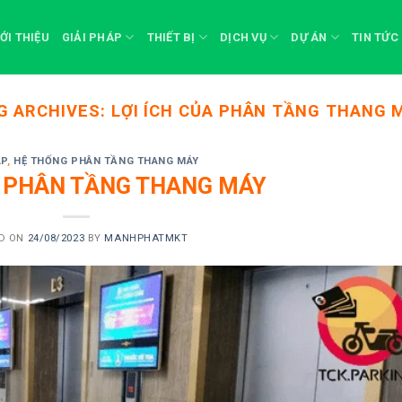
IỚI THIỆU
GIẢI PHÁP
THIẾT BỊ
DỊCH VỤ
DỰ ÁN
TIN TỨC
G ARCHIVES:
LỢI ÍCH CỦA PHÂN TẦNG THANG 
ÁP
,
HỆ THỐNG PHÂN TẦNG THANG MÁY
 PHÂN TẦNG THANG MÁY
D ON
24/08/2023
BY
MANHPHATMKT