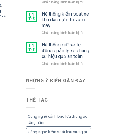
ở
Chức năng bình luận bị tắt
Xe
xe
g
,
Hệ
Thu
gắn
g
Thống
Hệ thống kiểm soát xe
Phí
01
máy
ế hệ
Kiểm
Th5
khu dân cư ô tô và xe
Soát
máy
Xe
ở
Chức năng bình luận bị tắt
Khu
Hệ
Chung
thống
Cư
Hệ thống giữ xe tự
01
kiểm
Th5
động quản lý xe chung
soát
cư hiệu quả an toàn
xe
ở
Chức năng bình luận bị tắt
khu
Hệ
dân
thống
cư
giữ
ô
NHỮNG Ý KIẾN ​​GẦN ĐÂY
xe
tô
tự
và
động
xe
THẺ TAG
quản
máy
lý
xe
chung
Công nghệ cảnh báo lưu thông xe
cư
tầng hầm
hiệu
quả
Công nghệ kiểm soát khu vực giải
an