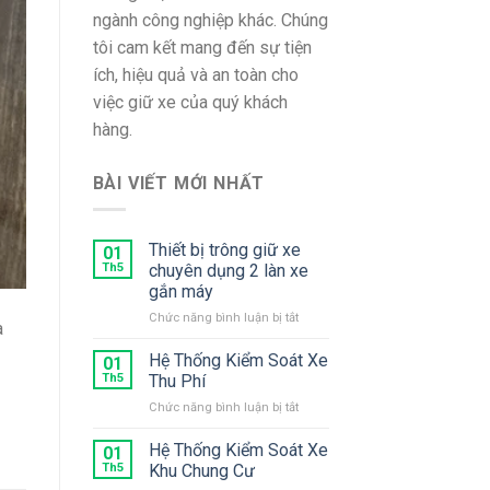
ngành công nghiệp khác. Chúng
tôi cam kết mang đến sự tiện
ích, hiệu quả và an toàn cho
việc giữ xe của quý khách
hàng.
BÀI VIẾT MỚI NHẤT
Thiết bị trông giữ xe
01
Th5
chuyên dụng 2 làn xe
gắn máy
ở
Chức năng bình luận bị tắt
à
Thiết
bị
Hệ Thống Kiểm Soát Xe
01
trông
Th5
Thu Phí
giữ
ở
Chức năng bình luận bị tắt
xe
Hệ
chuyên
Thống
Hệ Thống Kiểm Soát Xe
dụng
01
Kiểm
2
Th5
Khu Chung Cư
Soát
làn