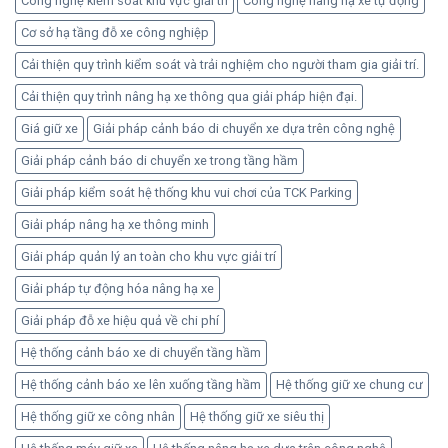
Công nghệ kiểm soát khu vực giải trí
Công nghệ nâng hạ xe tự động
quả
Cơ sở hạ tầng đỗ xe công nghiệp
an
toàn
Cải thiện quy trình kiểm soát và trải nghiệm cho người tham gia giải trí.
Cải thiện quy trình nâng hạ xe thông qua giải pháp hiện đại.
Giá giữ xe
Giải pháp cảnh báo di chuyển xe dựa trên công nghệ
Giải pháp cảnh báo di chuyển xe trong tầng hầm
Giải pháp kiểm soát hệ thống khu vui chơi của TCK Parking
Giải pháp nâng hạ xe thông minh
Giải pháp quản lý an toàn cho khu vực giải trí
Giải pháp tự động hóa nâng hạ xe
Giải pháp đỗ xe hiệu quả về chi phí
Hệ thống cảnh báo xe di chuyển tầng hầm
Hệ thống cảnh báo xe lên xuống tầng hầm
Hệ thống giữ xe chung cư
Hệ thống giữ xe công nhân
Hệ thống giữ xe siêu thị