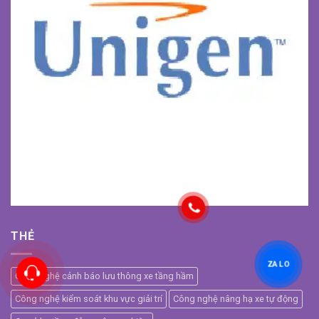
THẺ
ZALO
Công nghệ cảnh báo lưu thông xe tầng hầm
Công nghệ kiểm soát khu vực giải trí
Công nghệ nâng hạ xe tự động