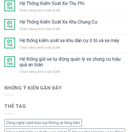
bị
Hệ Thống Kiểm Soát Xe Thu Phí
01
trông
Th5
ở
Chức năng bình luận bị tắt
giữ
Hệ
xe
Thống
Hệ Thống Kiểm Soát Xe Khu Chung Cư
chuyên
01
Kiểm
Th5
dụng
ở
Chức năng bình luận bị tắt
Soát
2
Hệ
Xe
làn
Thống
Hệ thống kiểm soát xe khu dân cư ô tô và xe máy
Thu
01
xe
Kiểm
Th5
Phí
gắn
ở
Chức năng bình luận bị tắt
Soát
máy
Hệ
Xe
thống
Hệ thống giữ xe tự động quản lý xe chung cư hiệu
Khu
01
kiểm
Th5
quả an toàn
Chung
soát
Cư
ở
Chức năng bình luận bị tắt
xe
Hệ
khu
thống
dân
giữ
NHỮNG Ý KIẾN ​​GẦN ĐÂY
cư
xe
ô
tự
tô
động
và
THẺ TAG
quản
xe
lý
máy
xe
chung
Công nghệ cảnh báo lưu thông xe tầng hầm
cư
hiệu