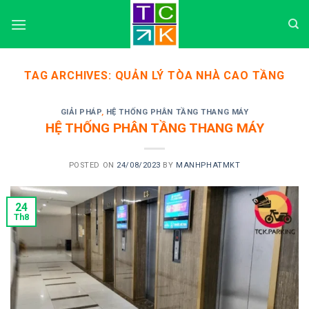
Skip
to
content
TAG ARCHIVES:
QUẢN LÝ TÒA NHÀ CAO TẦNG
GIẢI PHÁP
,
HỆ THỐNG PHÂN TẦNG THANG MÁY
HỆ THỐNG PHÂN TẦNG THANG MÁY
POSTED ON
24/08/2023
BY
MANHPHATMKT
24
Th8