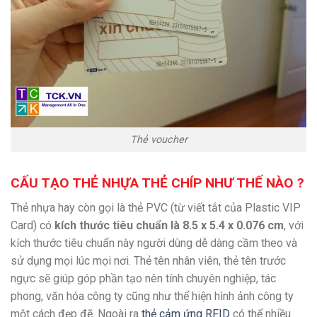
Thẻ voucher
CẤU TẠO THẺ NHỰA THẺ CHÍP NHƯ THẾ NÀO ?
Thẻ nhựa hay còn gọi là thẻ PVC (từ viết tắt của Plastic VIP
Card) có
kích thước tiêu chuẩn là 8.5 x 5.4 x 0.076 cm
, với
kích thước tiêu chuẩn này người dùng dễ dàng cầm theo và
sử dụng mọi lúc mọi nơi. Thẻ tên nhân viên, thẻ tên trước
ngực sẽ giúp góp phần tạo nên tính chuyên nghiệp, tác
phong, văn hóa công ty cũng như thể hiện hình ảnh công ty
một cách đẹp đẽ. Ngoài ra
thẻ cảm ứng RFID
có thể nhiều