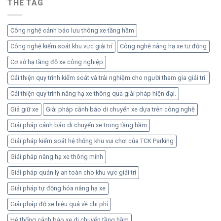
THẺ TAG
quản
xe
lý
máy
xe
chung
Công nghệ cảnh báo lưu thông xe tầng hầm
cư
hiệu
Công nghệ kiểm soát khu vực giải trí
Công nghệ nâng hạ xe tự động
quả
Cơ sở hạ tầng đỗ xe công nghiệp
an
toàn
Cải thiện quy trình kiểm soát và trải nghiệm cho người tham gia giải trí.
Cải thiện quy trình nâng hạ xe thông qua giải pháp hiện đại.
Giá giữ xe
Giải pháp cảnh báo di chuyển xe dựa trên công nghệ
Giải pháp cảnh báo di chuyển xe trong tầng hầm
Giải pháp kiểm soát hệ thống khu vui chơi của TCK Parking
Giải pháp nâng hạ xe thông minh
Giải pháp quản lý an toàn cho khu vực giải trí
Giải pháp tự động hóa nâng hạ xe
Giải pháp đỗ xe hiệu quả về chi phí
Hệ thống cảnh báo xe di chuyển tầng hầm