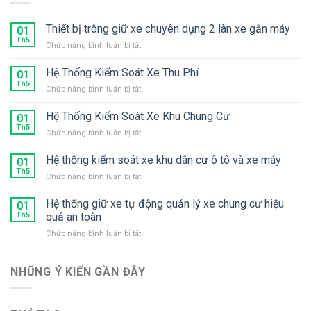
Thiết bị trông giữ xe chuyên dụng 2 làn xe gắn máy
01
Th5
ở
Chức năng bình luận bị tắt
Thiết
bị
Hệ Thống Kiểm Soát Xe Thu Phí
01
trông
Th5
ở
Chức năng bình luận bị tắt
giữ
Hệ
xe
Thống
Hệ Thống Kiểm Soát Xe Khu Chung Cư
chuyên
01
Kiểm
Th5
dụng
ở
Chức năng bình luận bị tắt
Soát
2
Hệ
Xe
làn
Thống
Hệ thống kiểm soát xe khu dân cư ô tô và xe máy
Thu
01
xe
Kiểm
Th5
Phí
gắn
ở
Chức năng bình luận bị tắt
Soát
máy
Hệ
Xe
thống
Hệ thống giữ xe tự động quản lý xe chung cư hiệu
Khu
01
kiểm
Th5
quả an toàn
Chung
soát
Cư
ở
Chức năng bình luận bị tắt
xe
Hệ
khu
thống
dân
giữ
NHỮNG Ý KIẾN ​​GẦN ĐÂY
cư
xe
ô
tự
tô
động
và